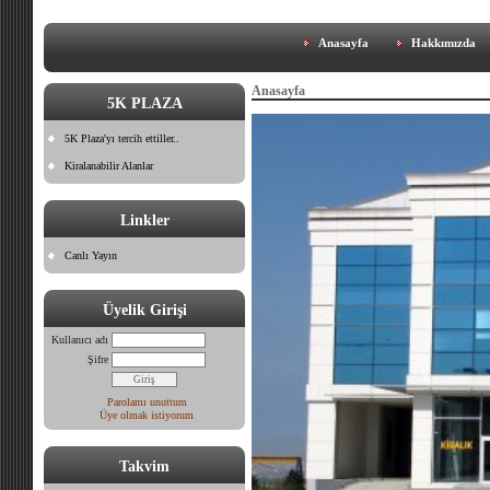
Anasayfa
Hakkımızda
Anasayfa
5K PLAZA
5K Plaza'yı tercih ettiller..
Kiralanabilir Alanlar
Linkler
Canlı Yayın
Üyelik Girişi
Kullanıcı adı
Şifre
Parolamı unuttum
Üye olmak istiyorum
Takvim