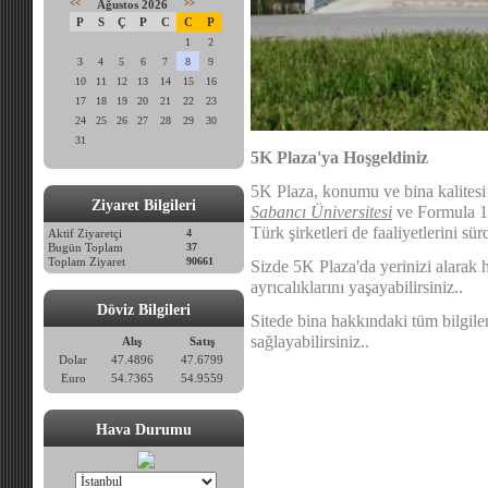
<<
Ağustos 2026
>>
P
S
Ç
P
C
C
P
1
2
3
4
5
6
7
8
9
10
11
12
13
14
15
16
17
18
19
20
21
22
23
24
25
26
27
28
29
30
31
5K Plaza'ya Hoşgeldiniz
5K Plaza,
konumu ve bina kalitesi
Ziyaret Bilgileri
Sabancı Üniversitesi
ve Formula 1 
Türk şirketleri de faaliyetlerini sü
Aktif Ziyaretçi
4
Bugün Toplam
37
Toplam Ziyaret
90661
Sizde 5K Plaza'da yerinizi alarak h
ayrıcalıklarını yaşayabilirsiniz..
Döviz Bilgileri
Sitede bina hakkındaki tüm bilgileri 
sağlayabilirsiniz..
Alış
Satış
Dolar
47.4896
47.6799
Euro
54.7365
54.9559
Hava Durumu